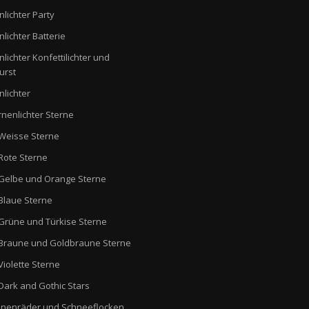
nlichter Party
nlichter Batterie
nlichter Konfettilichter und
urst
nlichter
rnenlichter Sterne
Weisse Sterne
Rote Sterne
Gelbe und Orange Sterne
Blaue Sterne
Grüne und Türkise Sterne
Braune und Goldbraune Sterne
Violette Sterne
Dark and Gothic Stars
nenräder und Schneeflocken