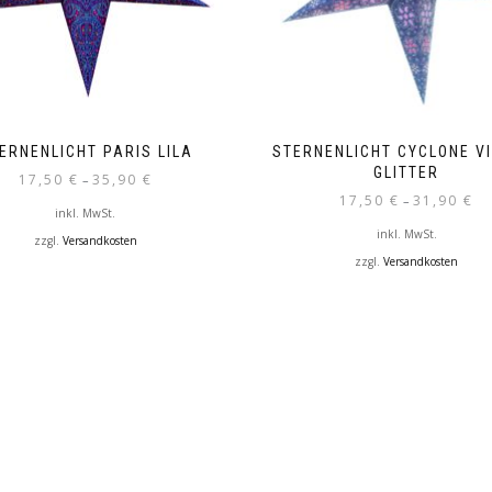
ERNENLICHT PARIS LILA
STERNENLICHT CYCLONE V
GLITTER
17,50
€
35,90
€
–
17,50
€
31,90
€
–
inkl. MwSt.
inkl. MwSt.
zzgl.
Versandkosten
zzgl.
Versandkosten
Dieses
Dieses
Produkt
Produkt
weist
weist
mehrere
mehrere
Varianten
Varianten
auf.
auf.
Die
Die
Optionen
Optionen
können
können
auf
auf
der