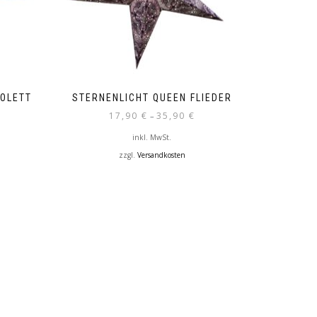
IOLETT
STERNENLICHT QUEEN FLIEDER
17,90
€
35,90
€
–
inkl. MwSt.
zzgl.
Versandkosten
Dieses
Produkt
weist
mehrere
Varianten
auf.
Die
Optionen
können
auf
der