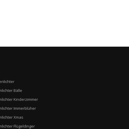
der
Produktseite
Produktseite
gewählt
gewählt
werden
werden
enlichter
nlichter Bälle
nlichter Kinderzimmer
nlichter Immerblüher
nlichter Xmas
nlichter Flügeldinger