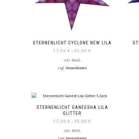
STERNENLICHT CYCLONE NEW LILA
ST
17,50
€
35,90
€
–
inkl. MwSt.
zzgl.
Versandkosten
Dieses
Produkt
weist
mehrere
Varianten
auf.
STERNENLICHT GANEESHA LILA
Die
GLITTER
Optionen
17,50
€
35,90
€
–
können
auf
inkl. MwSt.
der
zzgl.
Versandkosten