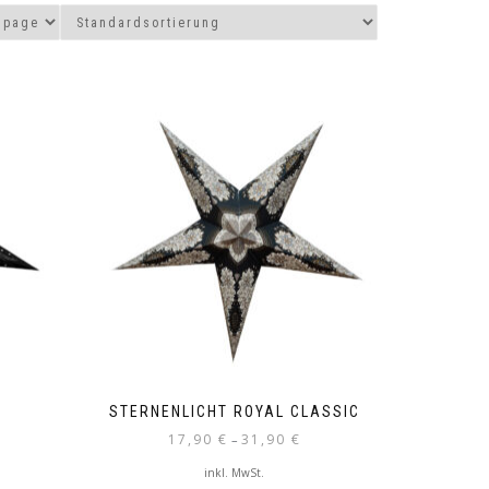
STERNENLICHT ROYAL CLASSIC
17,90
€
31,90
€
–
inkl. MwSt.