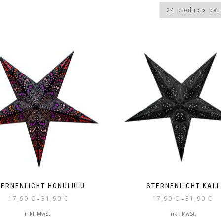
TERNENLICHT HONULULU
STERNENLICHT KALI
17,90
€
31,90
€
17,90
€
31,90
€
–
–
inkl. MwSt.
inkl. MwSt.