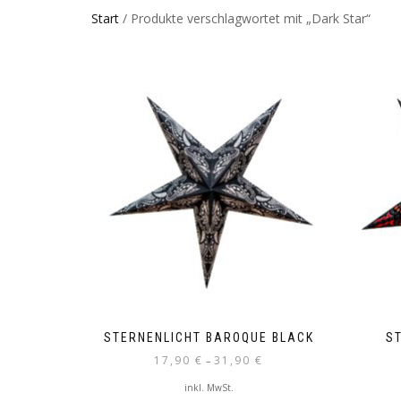
Start
/ Produkte verschlagwortet mit „Dark Star“
STERNENLICHT BAROQUE BLACK
S
17,90
€
31,90
€
–
inkl. MwSt.