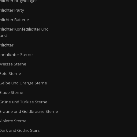
nlichter Flügeldinger
nlichter Party
nlichter Batterie
nlichter Konfettilichter und
urst
nlichter
rnenlichter Sterne
Weisse Sterne
Rote Sterne
Gelbe und Orange Sterne
Blaue Sterne
Grüne und Türkise Sterne
Braune und Goldbraune Sterne
Violette Sterne
Dark and Gothic Stars