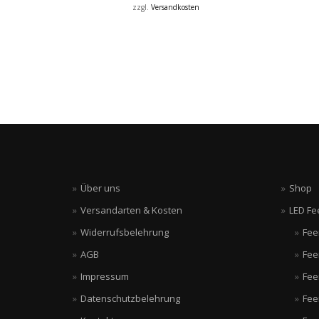
zzgl.
Versandkosten
Über uns
Shop
Versandarten & Kosten
LED Fe
Widerrufsbelehrung
Fee
AGB
Fee
Impressum
Fee
Datenschutzbelehrung
Fee