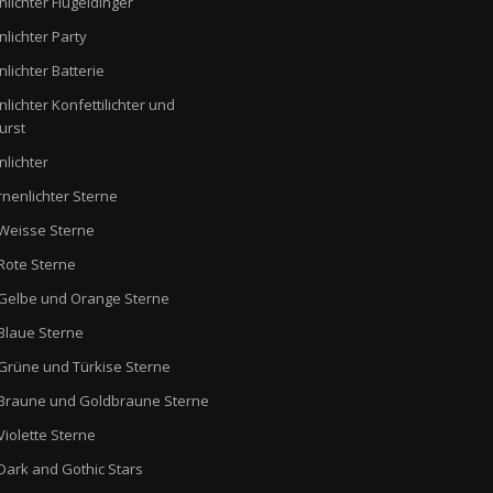
nlichter Flügeldinger
nlichter Party
nlichter Batterie
nlichter Konfettilichter und
urst
nlichter
rnenlichter Sterne
Weisse Sterne
Rote Sterne
Gelbe und Orange Sterne
Blaue Sterne
Grüne und Türkise Sterne
Braune und Goldbraune Sterne
Violette Sterne
Dark and Gothic Stars