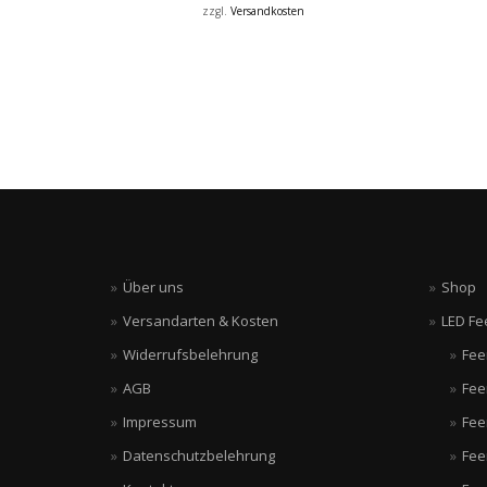
zzgl.
Versandkosten
Über uns
Shop
Versandarten & Kosten
LED Fe
Widerrufsbelehrung
Fee
AGB
Fee
Impressum
Fee
Datenschutzbelehrung
Fee