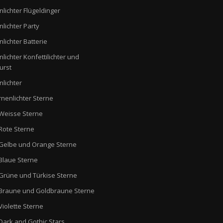
nlichter Flügeldinger
nlichter Party
nlichter Batterie
nlichter Konfettilichter und
urst
nlichter
rnenlichter Sterne
Weisse Sterne
Rote Sterne
Gelbe und Orange Sterne
Blaue Sterne
Grüne und Türkise Sterne
Braune und Goldbraune Sterne
Violette Sterne
Dark and Gothic Stars