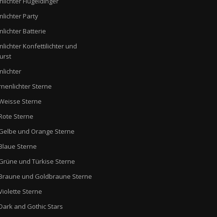
nlichter Flügeldinger
nlichter Party
nlichter Batterie
nlichter Konfettilichter und
urst
nlichter
rnenlichter Sterne
Weisse Sterne
Rote Sterne
Gelbe und Orange Sterne
Blaue Sterne
Grüne und Türkise Sterne
Braune und Goldbraune Sterne
Violette Sterne
Dark and Gothic Stars