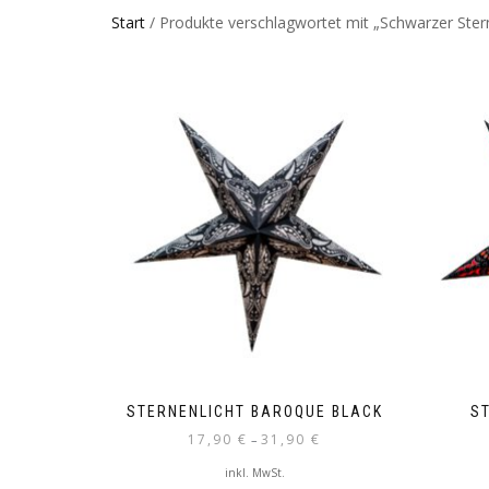
Start
/ Produkte verschlagwortet mit „Schwarzer Ster
STERNENLICHT BAROQUE BLACK
S
17,90
€
31,90
€
–
inkl. MwSt.