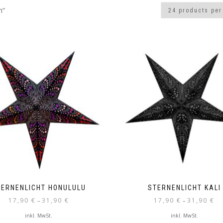
n“
TERNENLICHT HONULULU
STERNENLICHT KALI
17,90
€
31,90
€
17,90
€
31,90
€
–
–
inkl. MwSt.
inkl. MwSt.