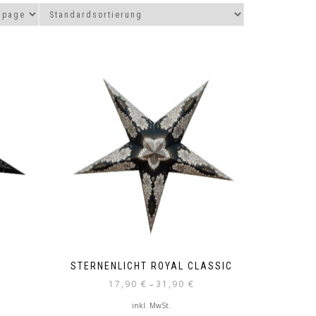
STERNENLICHT ROYAL CLASSIC
17,90
€
31,90
€
–
inkl. MwSt.