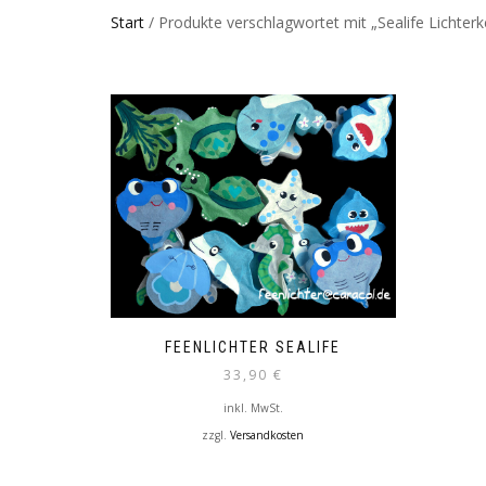
Start
/ Produkte verschlagwortet mit „Sealife Lichterk
FEENLICHTER SEALIFE
33,90
€
inkl. MwSt.
zzgl.
Versandkosten
Dieses
Produkt