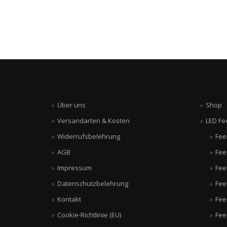
weist
mehrere
Varianten
auf.
Die
Optionen
können
auf
der
Produktseite
Über uns
Shop
gewählt
werden
Versandarten & Kosten
LED Fe
Widerrufsbelehrung
Fee
AGB
Fee
Impressum
Fee
Datenschutzbelehrung
Fee
Kontakt
Fee
Cookie-Richtlinie (EU)
Fee