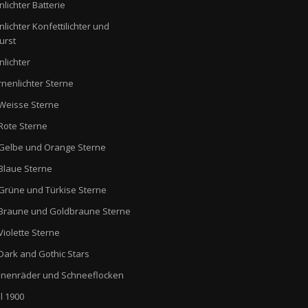
nlichter Batterie
nlichter Konfettilichter und
urst
nlichter
rnenlichter Sterne
Weisse Sterne
Rote Sterne
Gelbe und Orange Sterne
Blaue Sterne
Grüne und Türkise Sterne
Braune und Goldbraune Sterne
Violette Sterne
Dark and Gothic Stars
nenräder und Schneeflocken
l 1900