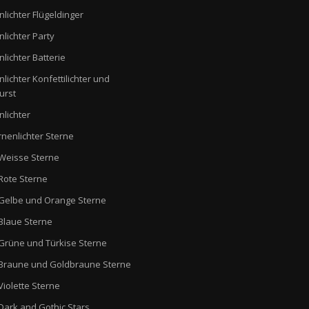
nlichter Flügeldinger
nlichter Party
nlichter Batterie
nlichter Konfettilichter und
urst
nlichter
rnenlichter Sterne
Weisse Sterne
Rote Sterne
Gelbe und Orange Sterne
Blaue Sterne
Grüne und Türkise Sterne
Braune und Goldbraune Sterne
Violette Sterne
Dark and Gothic Stars