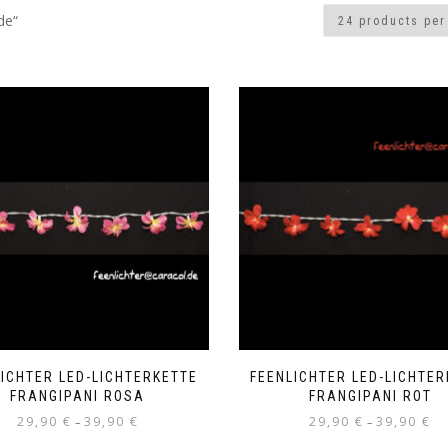
de“
LICHTER LED-LICHTERKETTE
FEENLICHTER LED-LICHTER
FRANGIPANI ROSA
FRANGIPANI ROT
29,90
€
39,90
€
29,90
€
39,90
€
–
–