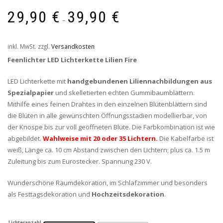
29,90
€
39,90
€
–
inkl. MwSt.
zzgl.
Versandkosten
Feenlichter LED Lichterkette Lilien Fire
LED Lichterkette mit
handgebundenen Liliennachbildungen aus
Spezialpapier
und skelletierten echten Gummibaumblättern.
Mithilfe eines feinen Drahtes in den einzelnen Blütenblättern sind
die Blüten in alle gewünschten Öffnungsstadien modellierbar, von
der Knospe bis zur voll geöffneten Blüte. Die Farbkombination ist wie
abgebildet.
Wahlweise mit 20 oder 35 Lichtern.
Die Kabelfarbe ist
weiß, Länge ca. 10 cm Abstand zwischen den Lichtern; plus ca. 1.5 m
Zuleitung bis zum Eurostecker. Spannung 230 V.
Wunderschöne Raumdekoration, im Schlafzimmer und besonders
als Festtagsdekoration und
Hochzeitsdekoration
.
Lichteranzahl