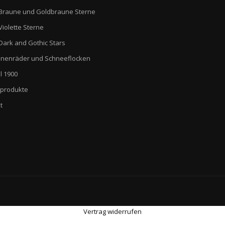
Braune und Goldbraune Sterne
Violette Sterne
Dark and Gothic Stars
nenräder und Schneeflocken
l 1900
produkte
t
Vertrag widerrufen