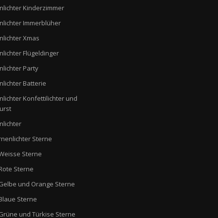
nlichter Kinderzimmer
nlichter Immerblüher
nlichter Xmas
nlichter Flügeldinger
nlichter Party
nlichter Batterie
nlichter Konfettilichter und
urst
nlichter
rnenlichter Sterne
Weisse Sterne
Rote Sterne
Gelbe und Orange Sterne
Blaue Sterne
Grüne und Türkise Sterne