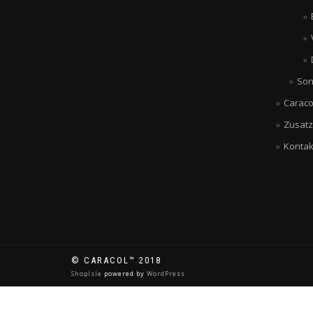
Son
Caraco
Zusatz
Kontak
© CARACOL™ 2018
ShopIsle
powered by
WordPress