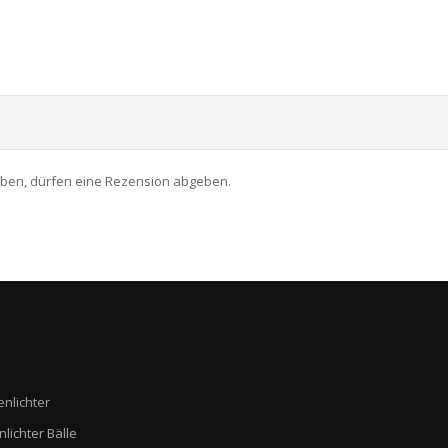
aben, dürfen eine Rezension abgeben.
enlichter
nlichter Bälle