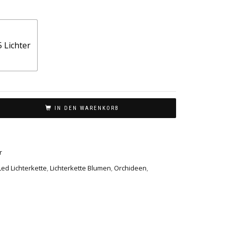
5 Lichter
IN DEN WARENKORB
r
Led Lichterkette
,
Lichterkette Blumen
,
Orchideen
,