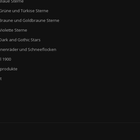
Blaue Sterne
Grüne und Türkise Sterne
Braune und Goldbraune Sterne
Violette Sterne
Dark and Gothic Stars
nenräder und Schneeflocken
l 1900
produkte
t