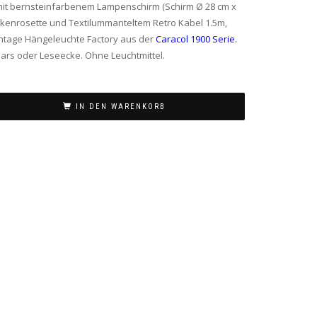
 mit bernsteinfarbenem Lampenschirm (Schirm Ø 28 cm x
eckenrosette und Textilummanteltem Retro Kabel 1.5m,
intage Hängeleuchte Factory aus der
Caracol 1900 Serie
.
Bars oder Leseecke. Ohne Leuchtmittel.
IN DEN WARENKORB