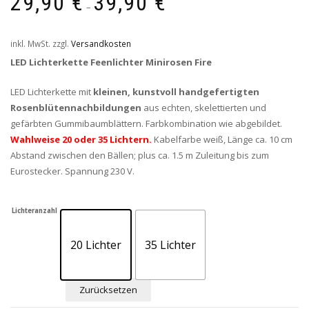
29,90
€
39,90
€
–
inkl. MwSt.
zzgl.
Versandkosten
LED Lichterkette Feenlichter Minirosen Fire
LED Lichterkette mit
kleinen, kunstvoll handgefertigten
Rosenblütennachbildungen
aus echten, skelettierten und
gefärbten Gummibaumblättern. Farbkombination wie abgebildet.
Wahlweise 20 oder 35 Lichtern.
Kabelfarbe weiß, Länge ca. 10 cm
Abstand zwischen den Bällen; plus ca. 1.5 m Zuleitung bis zum
Eurostecker. Spannung 230 V.
Lichteranzahl
20 Lichter
35 Lichter
Zurücksetzen