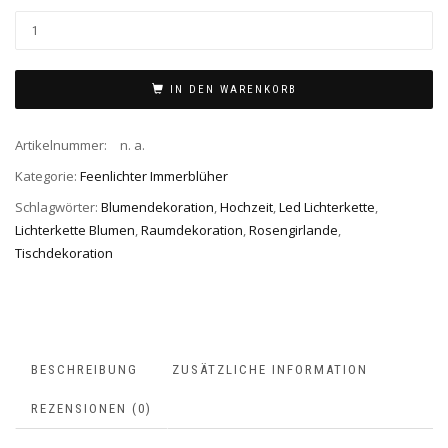
IN DEN WARENKORB
Artikelnummer:
n. a.
Kategorie:
Feenlichter Immerblüher
Schlagwörter:
Blumendekoration
,
Hochzeit
,
Led Lichterkette
,
Lichterkette Blumen
,
Raumdekoration
,
Rosengirlande
,
Tischdekoration
BESCHREIBUNG
ZUSÄTZLICHE INFORMATION
REZENSIONEN (0)