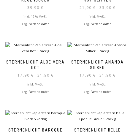
REGENBOGEN
ROT GLITTER
39,90
€
21,90
€
33,90
€
–
inkl. 19 % MwSt.
inkl. MwSt.
zzgl.
Versandkosten
zzgl.
Versandkosten
Dieses
Produkt
weist
mehrere
Varianten
auf.
STERNENLICHT ALOE VERA
STERNENLICHT ANANDA
Die
ROT
SILBER
Optionen
17,90
€
31,90
€
17,90
€
31,90
€
–
–
können
auf
inkl. MwSt.
inkl. MwSt.
der
zzgl.
Versandkosten
zzgl.
Versandkosten
Produktseite
Dieses
Dieses
gewählt
Produkt
Produkt
werden
weist
weist
mehrere
mehrere
Varianten
Varianten
auf.
auf.
STERNENLICHT BAROQUE
STERNENLICHT BELLE