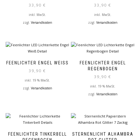
33,90
€
33,90
€
inkl. MwSt.
inkl. MwSt.
zzgl.
Versandkosten
zzgl.
Versandkosten
Dieses
Dieses
Produkt
Produkt
weist
weist
mehrere
mehrere
Varianten
Varianten
auf.
auf.
FEENLICHTER ENGEL WEISS
FEENLICHTER ENGEL
Die
Die
REGENBOGEN
39,90
€
Optionen
Optionen
39,90
€
können
können
inkl. 19 % MwSt.
auf
auf
inkl. 19 % MwSt.
zzgl.
Versandkosten
der
der
zzgl.
Versandkosten
Produktseite
Produktseite
gewählt
gewählt
werden
werden
FEENLICHTER TINKERBELL
STERNENLICHT ALHAMBRA