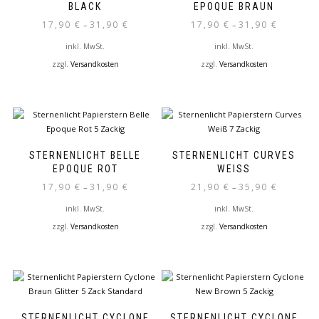
Die
Die
BLACK
EPOQUE BRAUN
Optionen
Optionen
17,90
€
31,90
€
17,90
€
31,90
€
–
–
können
können
auf
auf
inkl. MwSt.
inkl. MwSt.
der
der
zzgl.
Versandkosten
zzgl.
Versandkosten
Produktseite
Produktseite
Dieses
Dieses
gewählt
gewählt
Produkt
Produkt
werden
werden
weist
weist
mehrere
mehrere
Varianten
Varianten
auf.
auf.
STERNENLICHT BELLE
STERNENLICHT CURVES
Die
Die
EPOQUE ROT
WEISS
Optionen
Optionen
17,90
€
31,90
€
21,90
€
35,90
€
–
–
können
können
auf
auf
inkl. MwSt.
inkl. MwSt.
der
der
zzgl.
Versandkosten
zzgl.
Versandkosten
Produktseite
Produktseite
Dieses
Dieses
gewählt
gewählt
Produkt
Produkt
werden
werden
weist
weist
mehrere
mehrere
Varianten
Varianten
auf.
auf.
STERNENLICHT CYCLONE
STERNENLICHT CYCLONE