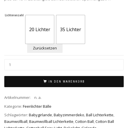
Lichteranzahl
20 Lichter
35 Lichter
Zurücksetzen
IN DEN WARENKORB
Artikelnummer:
n. a.
Kategorie:
Feenlichter Bälle
Schlagwörter:
Babygirlande
,
Babyzimmerdeko
,
Ball Lichterkette
,
Baumwollball
,
Baumwollball Lichterkette
,
Cotton Ball
,
Cotton Ball