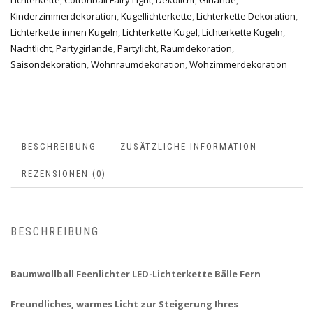
Lichterkette
,
Cottonball Fairy Light
,
Dekolicht
,
Girlande
,
Kinderzimmerdekoration
,
Kugellichterkette
,
Lichterkette Dekoration
,
Lichterkette innen Kugeln
,
Lichterkette Kugel
,
Lichterkette Kugeln
,
Nachtlicht
,
Partygirlande
,
Partylicht
,
Raumdekoration
,
Saisondekoration
,
Wohnraumdekoration
,
Wohzimmerdekoration
BESCHREIBUNG
ZUSÄTZLICHE INFORMATION
REZENSIONEN (0)
BESCHREIBUNG
Baumwollball Feenlichter LED-Lichterkette Bälle Fern
Freundliches, warmes Licht zur Steigerung Ihres