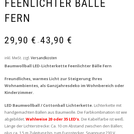
FEENLICHTER BÄLLE
FERN
29,90
€
43,90
€
–
inkl. MwSt.
zzgl.
Versandkosten
Baumwollball LED-Lichterkette Feenlichter Bälle Fern
Freundliches, warmes Licht zur Steigerung Ihres
Wohnambientes, als Ganzjahresdeko im Wohnbereich oder
Kinderzimmer.
LED Baumwollball / Cottonball Lichterkette.
Lichterkette mit
handgemachten Bällen aus Baumwolle. Die Farbkombination ist wie
abgebildet.
Wahlweise 20 oder 35 LED’s.
Die Kabelfarbe ist weiß.
Länge der Lichterstrecke: Ca. 10 cm Abstand zwischen den Bällen;
plus ca. 1.5 m Zuleitung bis zum Eurostecker. Spannung 230 V.