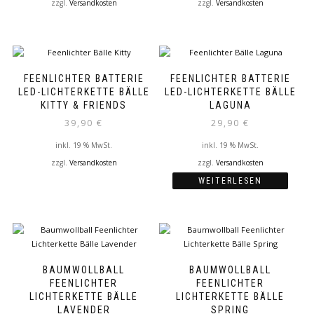
gewählt
zzgl.
Versandkosten
zzgl.
Versandkosten
werden
Dieses
Dieses
Produkt
Produkt
weist
weist
mehrere
mehrere
Varianten
Varianten
FEENLICHTER BATTERIE
FEENLICHTER BATTERIE
auf.
auf.
LED-LICHTERKETTE BÄLLE
LED-LICHTERKETTE BÄLLE
Die
Die
KITTY & FRIENDS
LAGUNA
Optionen
Optionen
39,90
€
29,90
€
können
können
auf
auf
inkl. 19 % MwSt.
inkl. 19 % MwSt.
der
der
zzgl.
Versandkosten
zzgl.
Versandkosten
Produktseite
Produktseite
WEITERLESEN
gewählt
gewählt
werden
werden
BAUMWOLLBALL
BAUMWOLLBALL
FEENLICHTER
FEENLICHTER
LICHTERKETTE BÄLLE
LICHTERKETTE BÄLLE
LAVENDER
SPRING