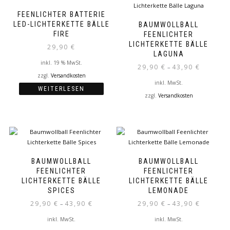
mehrere
mehrere
Varianten
Varianten
FEENLICHTER BATTERIE
auf.
auf.
LED-LICHTERKETTE BÄLLE
BAUMWOLLBALL
Die
Die
FIRE
FEENLICHTER
Optionen
Optionen
LICHTERKETTE BÄLLE
29,90
€
können
können
LAGUNA
auf
auf
inkl. 19 % MwSt.
29,90
€
43,90
€
–
der
der
zzgl.
Versandkosten
inkl. MwSt.
Produktseite
Produktseite
WEITERLESEN
gewählt
gewählt
zzgl.
Versandkosten
werden
werden
Dieses
Produkt
weist
mehrere
Varianten
auf.
BAUMWOLLBALL
BAUMWOLLBALL
Die
FEENLICHTER
FEENLICHTER
Optionen
LICHTERKETTE BÄLLE
LICHTERKETTE BÄLLE
können
SPICES
LEMONADE
auf
29,90
€
43,90
€
29,90
€
43,90
€
–
–
der
inkl. MwSt.
inkl. MwSt.
Produktseite