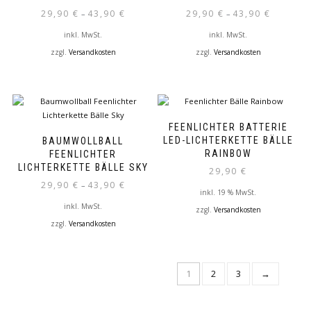
29,90
€
43,90
€
29,90
€
43,90
€
–
–
inkl. MwSt.
inkl. MwSt.
zzgl.
Versandkosten
zzgl.
Versandkosten
Dieses
Dieses
Produkt
Produkt
weist
weist
mehrere
mehrere
Varianten
Varianten
FEENLICHTER BATTERIE
auf.
auf.
LED-LICHTERKETTE BÄLLE
BAUMWOLLBALL
Die
Die
RAINBOW
FEENLICHTER
Optionen
Optionen
LICHTERKETTE BÄLLE SKY
29,90
€
können
können
29,90
€
43,90
€
–
auf
auf
inkl. 19 % MwSt.
der
der
inkl. MwSt.
zzgl.
Versandkosten
Produktseite
Produktseite
zzgl.
Versandkosten
gewählt
gewählt
Dieses
werden
werden
Produkt
weist
1
2
3
→
mehrere
Varianten
auf.