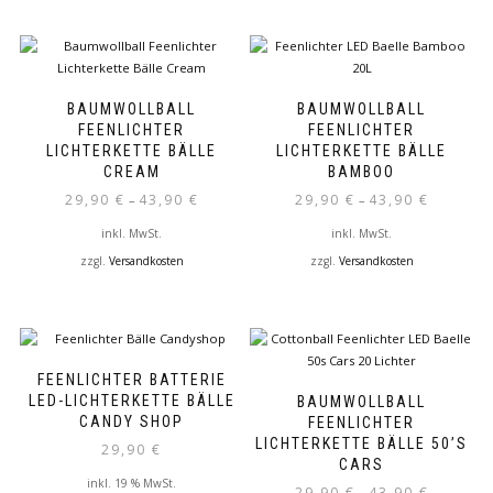
Produkt
mehrere
weist
Varianten
mehrere
auf.
Varianten
Die
auf.
Optionen
BAUMWOLLBALL
BAUMWOLLBALL
Die
können
FEENLICHTER
FEENLICHTER
Optionen
auf
LICHTERKETTE BÄLLE
LICHTERKETTE BÄLLE
können
der
CREAM
BAMBOO
auf
Produktseite
29,90
€
43,90
€
29,90
€
43,90
€
–
–
der
gewählt
inkl. MwSt.
inkl. MwSt.
Produktseite
werden
gewählt
zzgl.
Versandkosten
zzgl.
Versandkosten
werden
Dieses
Dieses
Produkt
Produkt
weist
weist
mehrere
mehrere
Varianten
Varianten
FEENLICHTER BATTERIE
auf.
auf.
LED-LICHTERKETTE BÄLLE
BAUMWOLLBALL
Die
Die
CANDY SHOP
FEENLICHTER
Optionen
Optionen
LICHTERKETTE BÄLLE 50’S
29,90
€
können
können
CARS
auf
auf
inkl. 19 % MwSt.
29,90
€
43,90
€
–