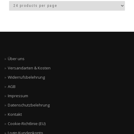
Die
Optionen
können
auf
der
Produktseite
gewählt
werden
Über uns
Versandarten & Kosten
Widerrufsbelehrung
AGB
Impressum
Datenschutzbelehrung
Kontakt
Cookie-Richtlinie (EU)
Login Kundenkonto