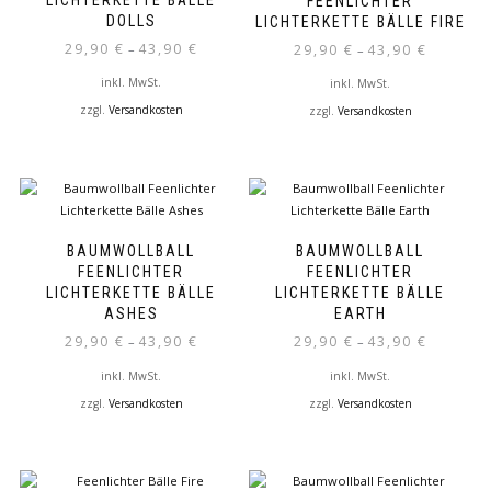
LICHTERKETTE BÄLLE
FEENLICHTER
Optionen
DOLLS
LICHTERKETTE BÄLLE FIRE
können
29,90
€
43,90
€
–
29,90
€
43,90
€
–
auf
inkl. MwSt.
der
inkl. MwSt.
Produktseite
zzgl.
Versandkosten
zzgl.
Versandkosten
gewählt
Dieses
Dieses
werden
Produkt
Produkt
weist
weist
mehrere
mehrere
Varianten
Varianten
auf.
auf.
BAUMWOLLBALL
BAUMWOLLBALL
Die
Die
FEENLICHTER
FEENLICHTER
Optionen
Optionen
LICHTERKETTE BÄLLE
LICHTERKETTE BÄLLE
können
können
ASHES
EARTH
auf
auf
29,90
€
43,90
€
29,90
€
43,90
€
–
–
der
der
Produktseite
inkl. MwSt.
inkl. MwSt.
Produktseite
gewählt
gewählt
zzgl.
Versandkosten
zzgl.
Versandkosten
werden
werden
Dieses
Dieses
Produkt
Produkt
weist
weist