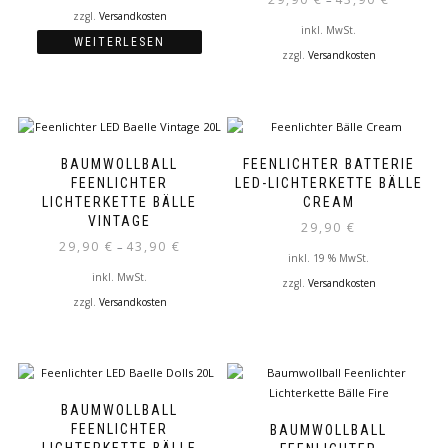
der
der
zzgl.
Versandkosten
inkl. MwSt.
Produktseite
Produktseite
WEITERLESEN
gewählt
gewählt
zzgl.
Versandkosten
werden
werden
Dieses
Produkt
weist
mehrere
Varianten
BAUMWOLLBALL
FEENLICHTER BATTERIE
auf.
FEENLICHTER
LED-LICHTERKETTE BÄLLE
Die
LICHTERKETTE BÄLLE
CREAM
Optionen
VINTAGE
29,90
€
können
29,90
€
43,90
€
–
auf
inkl. 19 % MwSt.
inkl. MwSt.
der
zzgl.
Versandkosten
Produktseite
zzgl.
Versandkosten
gewählt
Dieses
werden
Produkt
weist
mehrere
Varianten
BAUMWOLLBALL
auf.
FEENLICHTER
BAUMWOLLBALL
Die