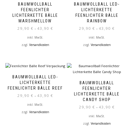
BAUMWOLLBALL
BAUMWOLLBALL LED-
FEENLICHTER
LICHTERKETTE
LICHTERKETTE BÄLLE
FEENLICHTER BÄLLE
MARSHMELLOW
RAINBOW
29,90
€
43,90
€
29,90
€
43,90
€
–
–
inkl. MwSt.
inkl. MwSt.
zzgl.
Versandkosten
zzgl.
Versandkosten
Dieses
Dieses
Produkt
Produkt
weist
weist
mehrere
mehrere
Varianten
Varianten
BAUMWOLLBALL LED-
auf.
auf.
LICHTERKETTE
BAUMWOLLBALL
Die
Die
FEENLICHTER BÄLLE REEF
FEENLICHTER
Optionen
Optionen
LICHTERKETTE BÄLLE
29,90
€
43,90
€
–
können
können
CANDY SHOP
auf
auf
inkl. MwSt.
29,90
€
43,90
€
–
der
der
zzgl.
Versandkosten
inkl. MwSt.
Produktseite
Produktseite
Dieses
gewählt
gewählt
zzgl.
Versandkosten
Produkt
werden
werden
Dieses
weist