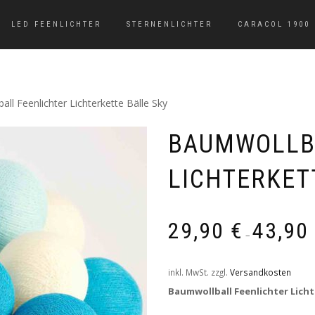
LED FEENLICHTER
STERNENLICHTER
CARACOL 1900
ll Feenlichter Lichterkette Bälle Sky
BAUMWOLLB
LICHTERKET
29,90
€
43,90
–
inkl. MwSt.
zzgl.
Versandkosten
Baumwollball Feenlichter Licht