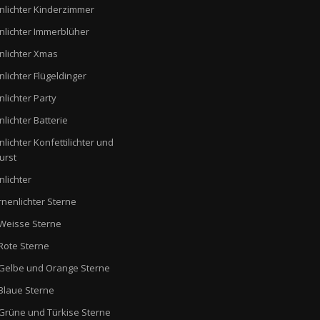
nlichter Kinderzimmer
nlichter Immerblüher
nlichter Xmas
nlichter Flügeldinger
nlichter Party
nlichter Batterie
nlichter Konfettilichter und
urst
nlichter
rnenlichter Sterne
Weisse Sterne
Rote Sterne
Gelbe und Orange Sterne
Blaue Sterne
Grüne und Türkise Sterne