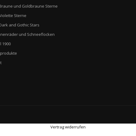
Braune und Goldbraune Sterne
Violette Sterne
Dark and Gothic Stars
nenräder und Schneeflocken
l 1900
produkte
t
Vertrag widerrufen