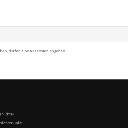
aben, dürfen eine Rezension abgeben.
enlichter
nlichter Bälle