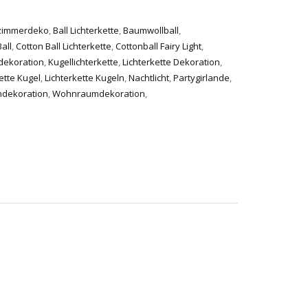
zimmerdeko
,
Ball Lichterkette
,
Baumwollball
,
all
,
Cotton Ball Lichterkette
,
Cottonball Fairy Light
,
dekoration
,
Kugellichterkette
,
Lichterkette Dekoration
,
ette Kugel
,
Lichterkette Kugeln
,
Nachtlicht
,
Partygirlande
,
ndekoration
,
Wohnraumdekoration
,