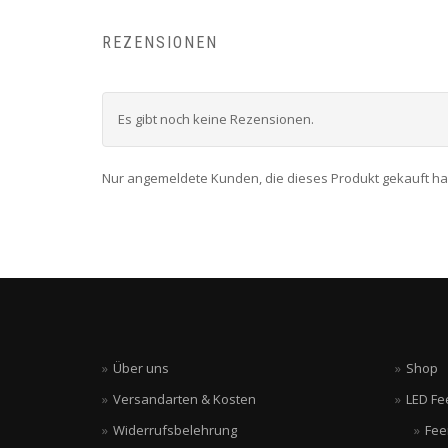
REZENSIONEN
Es gibt noch keine Rezensionen.
Nur angemeldete Kunden, die dieses Produkt gekauft h
Über uns
Shop
Versandarten & Kosten
LED Fe
Widerrufsbelehrung
Fee