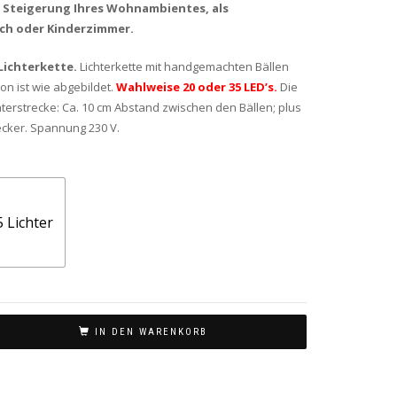
r Steigerung Ihres Wohnambientes, als
ch oder Kinderzimmer.
Lichterkette.
Lichterkette mit handgemachten Bällen
n ist wie abgebildet.
Wahlweise 20 oder 35 LED’s.
Die
hterstrecke: Ca. 10 cm Abstand zwischen den Bällen; plus
ecker. Spannung 230 V.
5 Lichter
IN DEN WARENKORB