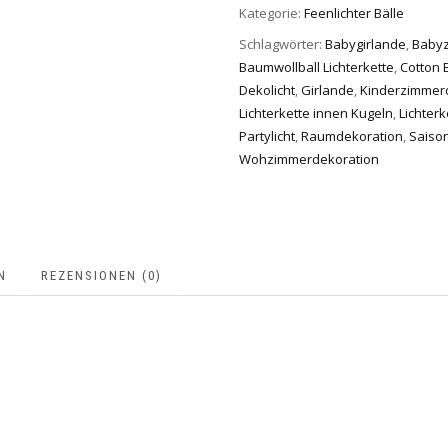
Kategorie:
Feenlichter Bälle
Schlagwörter:
Babygirlande
,
Baby
Baumwollball Lichterkette
,
Cotton B
Dekolicht
,
Girlande
,
Kinderzimmer
Lichterkette innen Kugeln
,
Lichterk
Partylicht
,
Raumdekoration
,
Saiso
Wohzimmerdekoration
N
REZENSIONEN (0)