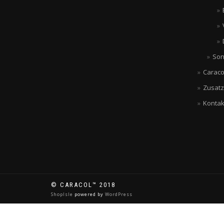
Son
Caraco
Zusatz
Kontak
© CARACOL™ 2018
ShopIsle
powered by
WordPress