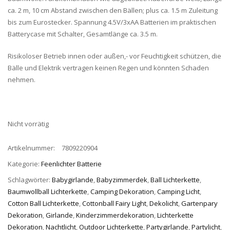
ca. 2 m, 10 cm Abstand zwischen den Bällen; plus ca. 1.5 m Zuleitung
bis zum Eurostecker. Spannung 4.5V/3xAA Batterien im praktischen
Batterycase mit Schalter, Gesamtlänge ca. 3.5 m.
Risikoloser Betrieb innen oder außen,- vor Feuchtigkeit schützen, die
Bälle und Elektrik vertragen keinen Regen und könnten Schaden
nehmen.
Nicht vorrätig
Artikelnummer:
7809220904
Kategorie:
Feenlichter Batterie
Schlagwörter:
Babygirlande
,
Babyzimmerdek
,
Ball Lichterkette
,
Baumwollball Lichterkette
,
Camping Dekoration
,
Camping Licht
,
Cotton Ball Lichterkette
,
Cottonball Fairy Light
,
Dekolicht
,
Gartenpary
Dekoration
,
Girlande
,
Kinderzimmerdekoration
,
Lichterkette
Dekoration
,
Nachtlicht
,
Outdoor Lichterkette
,
Partygirlande
,
Partylicht
,