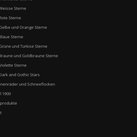
Weisse Sterne
Rote Sterne
Gelbe und Orange Sterne
Blaue Sterne
Grüne und Türkise Sterne
Braune und Goldbraune Sterne
Violette Sterne
Dark and Gothic Stars
nenräder und Schneeflocken
l 1900
produkte
t