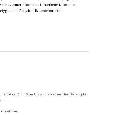
Kinderzimmerdekoration
,
Lichterkette Dekoration
,
rtygirlande
,
Partylicht
,
Raumdekoration
,
, Länge ca. 2 m, 10 cm Abstand zwischen den Bällen; plus
5 m.
aden nehmen.