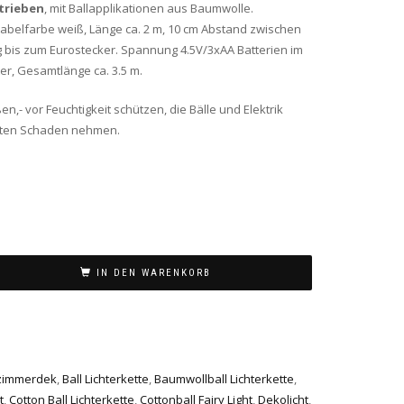
etrieben
, mit Ballapplikationen aus Baumwolle.
abelfarbe weiß, Länge ca. 2 m, 10 cm Abstand zwischen
ng bis zum Eurostecker. Spannung 4.5V/3xAA Batterien im
er, Gesamtlänge ca. 3.5 m.
n,- vor Feuchtigkeit schützen, die Bälle und Elektrik
nten Schaden nehmen.
IN DEN WARENKORB
zimmerdek
,
Ball Lichterkette
,
Baumwollball Lichterkette
,
t
,
Cotton Ball Lichterkette
,
Cottonball Fairy Light
,
Dekolicht
,