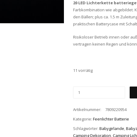
20 LED Lichterkette batterieg
Farbkombination wie abgebildet. K
den Bällen; plus ca. 1.5 m Zuleitu
praktischen Batterycase mit Schalt
Risikoloser Betrieb innen oder auße
vertragen keinen Regen und kön
11 vorrätig
Artikelnummer:
7809220954
Kategorie:
Feenlichter Batterie
Schlagwörter:
Babygirlande
,
Baby
Camping Dekoration
,
Camping Lich