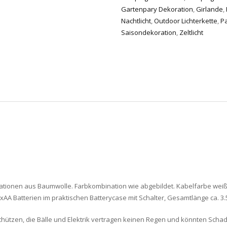
Gartenpary Dekoration
,
Girlande
,
Nachtlicht
,
Outdoor Lichterkette
,
Pa
Saisondekoration
,
Zeltlicht
ikationen aus Baumwolle. Farbkombination wie abgebildet. Kabelfarbe weiß
xAA Batterien im praktischen Batterycase mit Schalter, Gesamtlänge ca. 3.
 schützen, die Bälle und Elektrik vertragen keinen Regen und könnten Sch