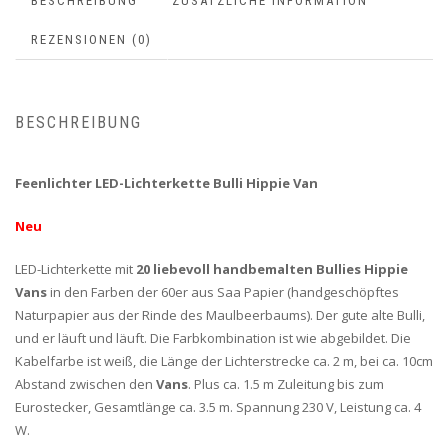
BESCHREIBUNG
ZUSÄTZLICHE INFORMATION
REZENSIONEN (0)
BESCHREIBUNG
Feenlichter LED-Lichterkette Bulli Hippie Van
Neu
LED-Lichterkette mit
20 liebevoll handbemalten Bullies
Hippie
Vans
in den Farben der 60er aus Saa Papier (handgeschöpftes
Naturpapier aus der Rinde des Maulbeerbaums). Der gute alte Bulli,
und er läuft und läuft. Die Farbkombination ist wie abgebildet. Die
Kabelfarbe ist weiß, die Länge der Lichterstrecke ca. 2 m, bei ca. 10cm
Abstand zwischen den
Vans
. Plus ca. 1.5 m Zuleitung bis zum
Eurostecker, Gesamtlänge ca. 3.5 m. Spannung 230 V, Leistung ca. 4
W.