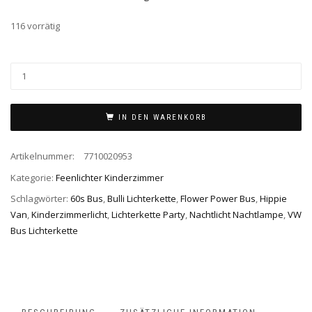
116 vorrätig
IN DEN WARENKORB
Artikelnummer:
7710020953
Kategorie:
Feenlichter Kinderzimmer
Schlagwörter:
60s Bus
,
Bulli Lichterkette
,
Flower Power Bus
,
Hippie
Van
,
Kinderzimmerlicht
,
Lichterkette Party
,
Nachtlicht Nachtlampe
,
VW
Bus Lichterkette