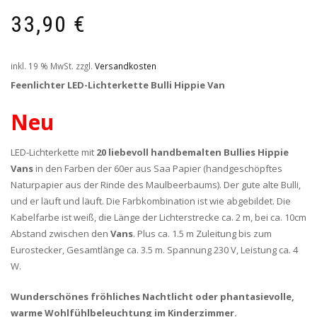
33,90
€
inkl. 19 % MwSt.
zzgl.
Versandkosten
Feenlichter LED-Lichterkette Bulli Hippie Van
Neu
LED-Lichterkette mit
20 liebevoll handbemalten
Bullies Hippie
Vans
in den Farben der 60er aus Saa Papier (handgeschöpftes
Naturpapier aus der Rinde des Maulbeerbaums). Der gute alte Bulli,
und er läuft und läuft. Die Farbkombination ist wie abgebildet. Die
Kabelfarbe ist weiß, die Länge der Lichterstrecke ca. 2 m, bei ca. 10cm
Abstand zwischen den
Vans
. Plus ca. 1.5 m Zuleitung bis zum
Eurostecker, Gesamtlänge ca. 3.5 m. Spannung 230 V, Leistung ca. 4
W.
Wunderschönes fröhliches Nachtlicht oder phantasievolle,
warme Wohlfühlbeleuchtung im Kinderzimmer.