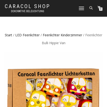
CARACOL SHOP
NAVIGATION
0
DEKORATIVE BELEUCHTUNG
UMSCHALTEN
Start
/
LED Feenlichter
/
Feenlichter Kinderzimmer
/ Feenlichter
Bulli Hippie Van