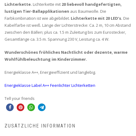
Lichterkette.
Lichterkette mit
20 liebevoll handgefertigten,
lustigen Tier-Ballapplikationen
aus Baumwolle. Die
Farbkombination ist wie abgebildet.
Lichterkette mit 20 LED’s.
Die
Kabelfarbe ist weiß. Länge der Lichterstrecke: Ca. 2 m, 10 cm Abstand
zwischen den Bällen; plus ca. 1.5 m Zuleitung bis zum Eurostecker,
Gesamtlänge ca. 3.5 m. Spannung 230 V, Leistung ca. 4 W.
Wunderschönes fröhliches Nachtlicht oder dezente, warme
Wohlfühlbeleuchtung im Kinderzimmer.
Energieklasse A++, Energieeffizient und langlebig.
Energieklasse Label A++ Feenlichter Lichterketten
Tell your friends
ZUSÄTZLICHE INFORMATION