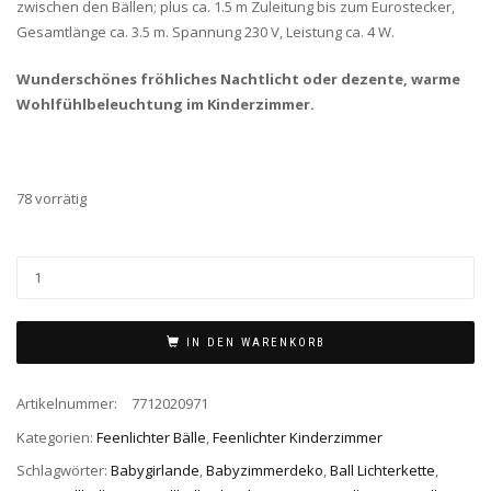
zwischen den Bällen; plus ca. 1.5 m Zuleitung bis zum Eurostecker,
Gesamtlänge ca. 3.5 m. Spannung 230 V, Leistung ca. 4 W.
Wunderschönes fröhliches Nachtlicht oder dezente, warme
Wohlfühlbeleuchtung im Kinderzimmer.
78 vorrätig
IN DEN WARENKORB
Artikelnummer:
7712020971
Kategorien:
Feenlichter Bälle
,
Feenlichter Kinderzimmer
Schlagwörter:
Babygirlande
,
Babyzimmerdeko
,
Ball Lichterkette
,