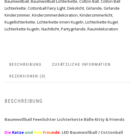
Baumwollball
,
Baumwollball Lichterkette
,
Cotton Ball
,
Cotton Ball
Lichterkette
,
Cottonball Fairy Light
,
Dekolicht
,
Girlande
,
Girlande
Kinderzimmer
,
Kinderzimmerdekoration
,
Kinderzimmerlicht
,
Kugellichterkette
,
Lichterkette innen Kugeln
,
Lichterkette Kugel
,
Lichterkette Kugeln
,
Nachtlicht
,
Partygirlande
,
Raumdekoration
BESCHREIBUNG
ZUSÄTZLICHE INFORMATION
REZENSIONEN (0)
BESCHREIBUNG
Baumwollball Feenlichter Lichterkette Bälle Kitty & Friends
Die
Katze
und
ihre
Freu
nde.
LED Baumwollball / Cottonball