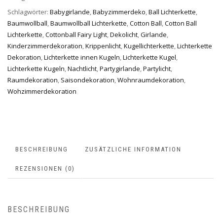
Schlagwörter:
Babygirlande
,
Babyzimmerdeko
,
Ball Lichterkette
,
Baumwollball
,
Baumwollball Lichterkette
,
Cotton Ball
,
Cotton Ball
Lichterkette
,
Cottonball Fairy Light
,
Dekolicht
,
Girlande
,
Kinderzimmerdekoration
,
Krippenlicht
,
Kugellichterkette
,
Lichterkette
Dekoration
,
Lichterkette innen Kugeln
,
Lichterkette Kugel
,
Lichterkette Kugeln
,
Nachtlicht
,
Partygirlande
,
Partylicht
,
Raumdekoration
,
Saisondekoration
,
Wohnraumdekoration
,
Wohzimmerdekoration
BESCHREIBUNG
ZUSÄTZLICHE INFORMATION
REZENSIONEN (0)
BESCHREIBUNG