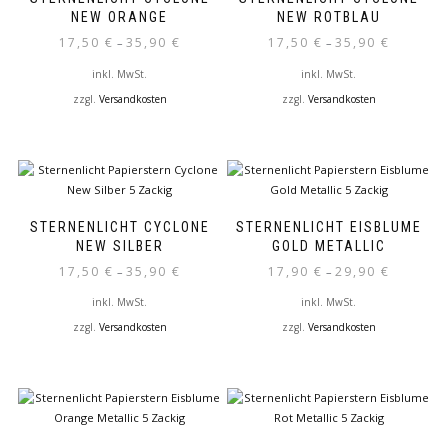
Die
Die
NEW ORANGE
NEW ROTBLAU
Optionen
Optionen
17,50
€
35,90
€
17,50
€
35,90
€
–
–
können
können
auf
auf
inkl. MwSt.
inkl. MwSt.
der
der
zzgl.
Versandkosten
zzgl.
Versandkosten
Produktseite
Produktseite
Dieses
Dieses
gewählt
gewählt
Produkt
Produkt
werden
werden
weist
weist
mehrere
mehrere
Varianten
Varianten
auf.
auf.
STERNENLICHT CYCLONE
STERNENLICHT EISBLUME
Die
Die
NEW SILBER
GOLD METALLIC
Optionen
Optionen
17,50
€
35,90
€
17,90
€
29,90
€
–
–
können
können
auf
auf
inkl. MwSt.
inkl. MwSt.
der
der
zzgl.
Versandkosten
zzgl.
Versandkosten
Produktseite
Produktseite
Dieses
Dieses
gewählt
gewählt
Produkt
Produkt
werden
werden
weist
weist
mehrere
mehrere
Varianten
Varianten