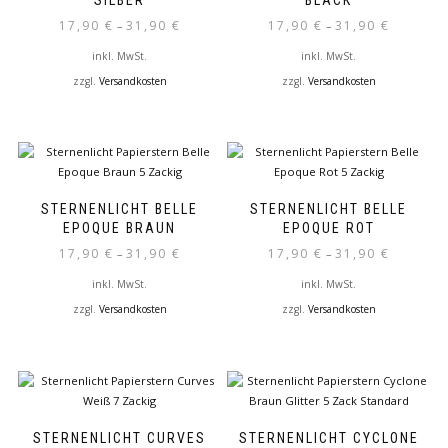
SILBER
BLACK
Optionen
Optionen
17,90
€
31,90
€
17,90
€
31,90
€
–
–
können
können
auf
auf
inkl. MwSt.
inkl. MwSt.
der
der
zzgl.
Versandkosten
zzgl.
Versandkosten
Produktseite
Produktseite
Dieses
Dieses
gewählt
gewählt
Produkt
Produkt
werden
werden
weist
weist
mehrere
mehrere
Varianten
Varianten
auf.
auf.
STERNENLICHT BELLE
STERNENLICHT BELLE
Die
Die
EPOQUE BRAUN
EPOQUE ROT
Optionen
Optionen
17,90
€
31,90
€
17,90
€
31,90
€
–
–
können
können
auf
auf
inkl. MwSt.
inkl. MwSt.
der
der
zzgl.
Versandkosten
zzgl.
Versandkosten
Produktseite
Produktseite
Dieses
Dieses
gewählt
gewählt
Produkt
Produkt
werden
werden
weist
weist
mehrere
mehrere
Varianten
Varianten
auf.
auf.
STERNENLICHT CURVES
STERNENLICHT CYCLONE