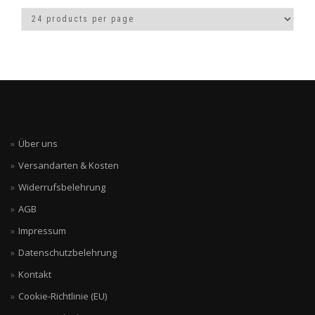
Die
Die
Optionen
Optionen
können
können
auf
auf
der
der
Produktseite
Produktseite
gewählt
gewählt
werden
werden
Über uns
Versandarten & Kosten
Widerrufsbelehrung
AGB
Impressum
Datenschutzbelehrung
Kontakt
Cookie-Richtlinie (EU)