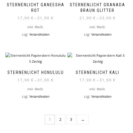
auf.
auf.
STERNENLICHT GANEESHA
STERNENLICHT GRANADA
Die
Die
ROT
BRAUN GLITTER
Optionen
Optionen
17,90
€
31,90
€
21,90
€
33,90
€
–
–
können
können
auf
auf
inkl. MwSt.
inkl. MwSt.
der
der
zzgl.
Versandkosten
zzgl.
Versandkosten
Produktseite
Produktseite
Dieses
Dieses
gewählt
gewählt
Produkt
Produkt
werden
werden
weist
weist
mehrere
mehrere
Varianten
Varianten
auf.
auf.
STERNENLICHT HONULULU
STERNENLICHT KALI
Die
Die
17,90
€
31,90
€
17,90
€
31,90
€
–
–
Optionen
Optionen
können
können
inkl. MwSt.
inkl. MwSt.
auf
auf
zzgl.
Versandkosten
zzgl.
Versandkosten
der
der
Dieses
Dieses
Produktseite
Produktseite
Produkt
Produkt
gewählt
gewählt
weist
weist
werden
werden
1
2
3
→
mehrere
mehrere
Varianten
Varianten
auf.
auf.