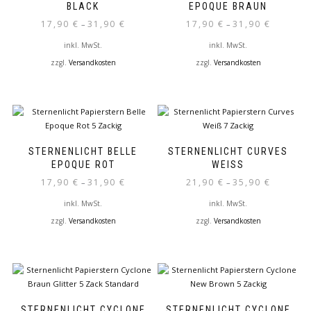
Die
Die
BLACK
EPOQUE BRAUN
Optionen
Optionen
17,90
€
31,90
€
17,90
€
31,90
€
–
–
können
können
auf
auf
inkl. MwSt.
inkl. MwSt.
der
der
zzgl.
Versandkosten
zzgl.
Versandkosten
Produktseite
Produktseite
Dieses
Dieses
gewählt
gewählt
Produkt
Produkt
werden
werden
weist
weist
mehrere
mehrere
Varianten
Varianten
auf.
auf.
STERNENLICHT BELLE
STERNENLICHT CURVES
Die
Die
EPOQUE ROT
WEISS
Optionen
Optionen
17,90
€
31,90
€
21,90
€
35,90
€
–
–
können
können
auf
auf
inkl. MwSt.
inkl. MwSt.
der
der
zzgl.
Versandkosten
zzgl.
Versandkosten
Produktseite
Produktseite
Dieses
Dieses
gewählt
gewählt
Produkt
Produkt
werden
werden
weist
weist
mehrere
mehrere
Varianten
Varianten
auf.
auf.
STERNENLICHT CYCLONE
STERNENLICHT CYCLONE