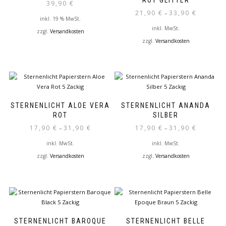
ROT GLITTER
39,90
€
Optionen
Optionen
21,90
€
33,90
€
–
können
können
inkl. 19 % MwSt.
auf
auf
inkl. MwSt.
zzgl.
Versandkosten
der
der
zzgl.
Versandkosten
Produktseite
Produktseite
Dieses
gewählt
gewählt
Produkt
werden
werden
weist
mehrere
Varianten
auf.
STERNENLICHT ALOE VERA
STERNENLICHT ANANDA
Die
ROT
SILBER
Optionen
17,90
€
31,90
€
17,90
€
31,90
€
–
–
können
auf
inkl. MwSt.
inkl. MwSt.
der
zzgl.
Versandkosten
zzgl.
Versandkosten
Produktseite
Dieses
Dieses
gewählt
Produkt
Produkt
werden
weist
weist
mehrere
mehrere
Varianten
Varianten
auf.
auf.
STERNENLICHT BAROQUE
STERNENLICHT BELLE